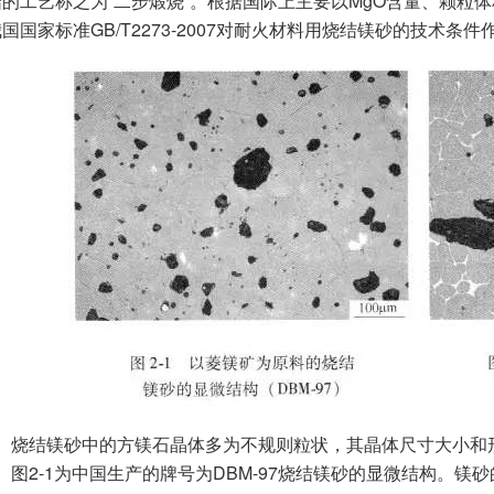
的工艺称之为“二步煅烧”。根据国际上主要以MgO含量、颗粒体积
国国家标准GB/T2273-2007对耐火材料用烧结镁砂的技术条件
结镁砂中的方镁石晶体多为不规则粒状，其晶体尺寸大小和
2-1为中国生产的牌号为DBM-97烧结镁砂的显微结构。镁砂的