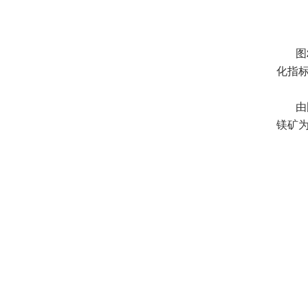
图
化指标
由
镁矿