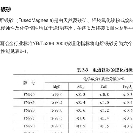
熔镁砂
熔镁砂（FusedMagnesia)是由天然菱镁矿、轻烧氧化镁
抗侵蚀性及化学惰性均优于烧结镁砂，在镁质及镁碳质耐火材料
国冶金行业标准YB/T5266-2004按理化指标将电熔镁砂分为
性能见表2-4。