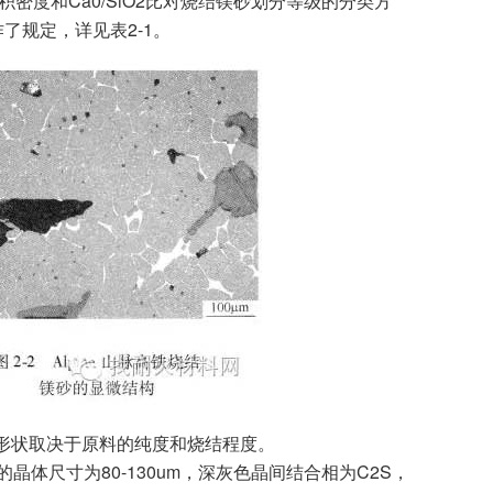
密度和Ca0/SiO2比对烧结镁砂划分等级的分类方
作了规定，详见表2-1。
形状取决于原料的纯度和烧结程度。
晶体尺寸为80-130um，深灰色晶间结合相为C2S，