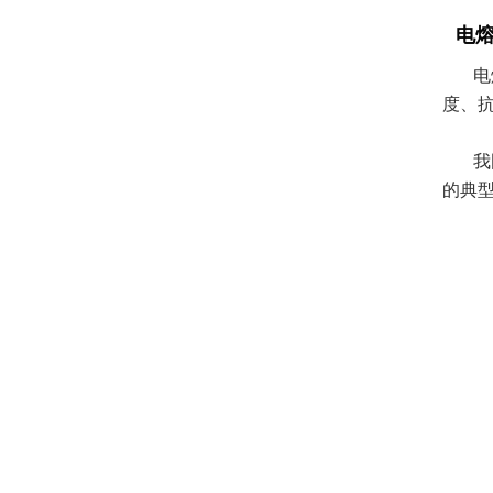
电
电
度、
我
的典型