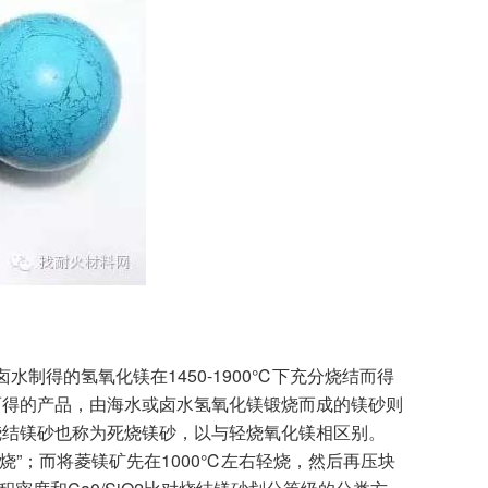
得的氢氧化镁在1450-1900℃下充分烧结而得
而得的产品，由海水或卤水氢氧化镁锻烧而成的镁砂则
烧结镁砂也称为死烧镁砂，以与轻烧氧化镁相区别。
”；而将菱镁矿先在1000℃左右轻烧，然后再压块