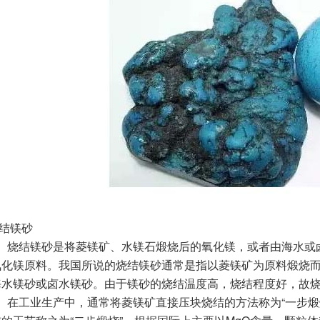
结镁砂
结镁砂是将菱镁矿、水镁石煅烧后的氧化镁，或者由海水或卤水制
氧化镁原料。我国所说的烧结镁砂通常是指以菱镁矿为原料煅烧
海水镁砂或卤水镁砂。由于镁砂的烧结温度高，烧结程度好，故
工业生产中，通常将菱镁矿直接压块烧结的方法称为“一步煅烧