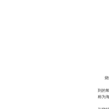
烧
烧
到的
称为
在