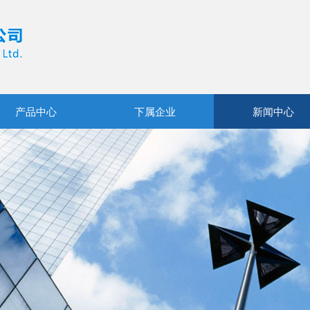
产品中心
下属企业
新闻中心