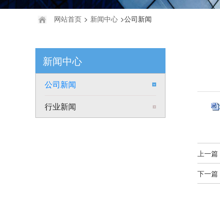
网站首页
>
新闻中心
>公司新闻
新闻中心
公司新闻
行业新闻
上一篇
下一篇