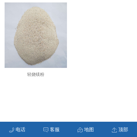
轻烧镁粉
电话
客服
地图
顶部